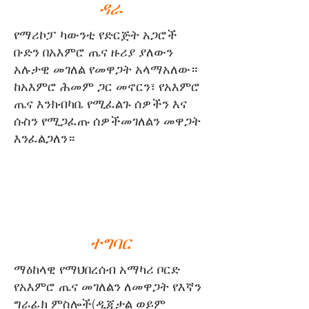
ዳራ
የማሪኮፓ ካውንቲ የድርጅት አጋሮች
ቡድን በአእምሮ ጤና ዙሪያ ያለውን
አሉታዊ መገለል የመዋጋት አላማአለው።
ከአእምሮ ሕመም ጋር መኖርን፣ የአእምሮ
ጤና እንክብካቤ የሚፈልጉ ሰዎችን እና
ሱስን የሚጋፈጡ ሰዎችመገለልን መዋጋት
እንፈልጋለን።
ተግባር
ማዕከላዊ የማህበረሰብ አማካሪ ቦርድ
የአእምሮ ጤና መገለልን ለመዋጋት የእኛን
ግራፊክ ምስሎች(ዲጂታል ወይም