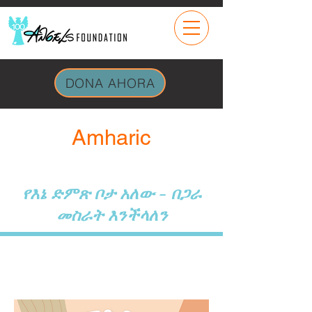
DONA AHORA
Amharic
የእኔ ድምጽ ቦታ አለው - በጋራ
መስራት እንችላለን