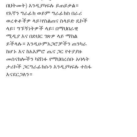
በህትመት) እንዲያካፍሉ ይጠይቃል።
የእኛን ግራፊክ ወይም ግራፊክስ በራሪ
ወረቀቶችዎ ላይ፣የስልጠና ስላይድ ዴኮች
ላይ፣ ግኙኝነትዎች ላይ፣ በማህበራዊ
ሚዲያ እና በድህር ገጽዎ ላይ ማከል
ይችላሉ። እንዲሁምአጋሮቻችን ጠንካራ
ከሆኑ እና ከአእምሮ ጤና ጋር የተያያዙ
መሰናክሎችን ካሸነፉ የማህበረሰቡ አባላት
ታሪኮች ጋርግራፊክሱን እንዲያካፍሉ ተስፋ
እናደርጋለን።