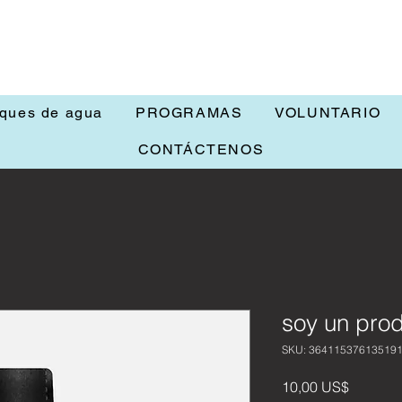
nques de agua
PROGRAMAS
VOLUNTARIO
CONTÁCTENOS
soy un pro
SKU: 36411537613519
Precio
10,00 US$