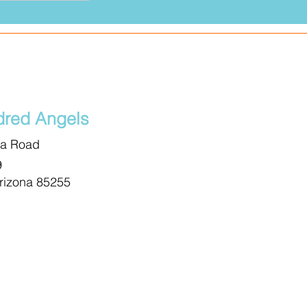
red Angels
ma Road
9
Arizona 85255