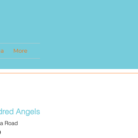
ua
More
red Angels
ma Road
9