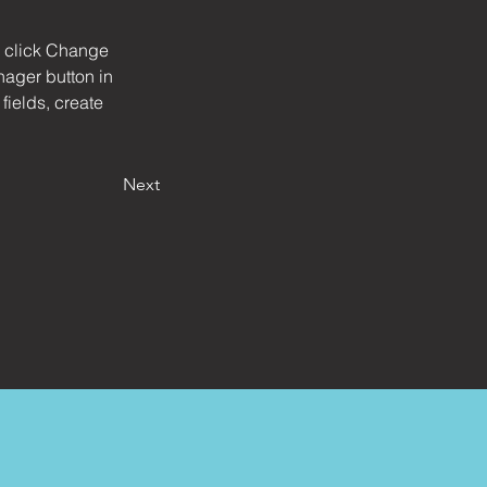
d click Change 
ager button in 
ields, create 
Next