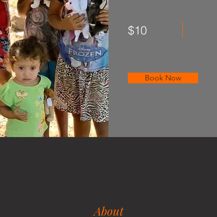
$10
Book Now
About