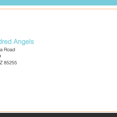
red Angels
ma Road
9
AZ 85255