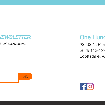
One Hund
NEWSLETTER.
ssion Updates.
23233 N. Pi
Suite 113-12
Scottsdale, 
Go