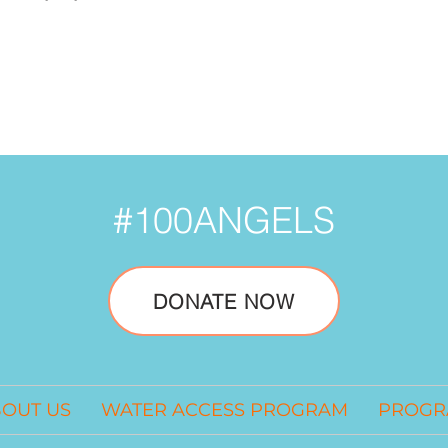
#100ANGELS
DONATE NOW
OUT US
WATER ACCESS PROGRAM
PROGR