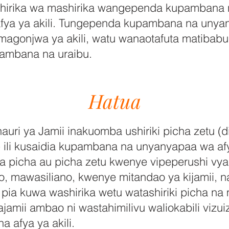
shirika wa mashirika wangependa kupambana
fya ya akili. Tungependa kupambana na unya
agonjwa ya akili, watu wanaotafuta matibabu y
ambana na uraibu.
Hatua
uri ya Jamii inakuomba ushiriki picha zetu (dij
 ili kusaidia kupambana na unyanyapaa wa afya
picha au picha zetu kwenye vipeperushi vya
o, mawasiliano, kwenye mitandao ya kijamii, n
pia kuwa washirika wetu watashiriki picha na 
amii ambao ni wastahimilivu waliokabili vizuiz
a afya ya akili.