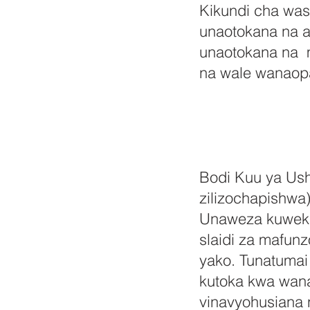
Kikundi cha wa
unaotokana na a
unaotokana na m
na wale wanaop
Bodi Kuu ya Usha
zilizochapishwa)
Unaweza kuweka 
slaidi za mafunz
yako. Tunatumai 
kutoka kwa wanaj
vinavyohusiana n