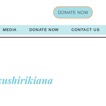
DONATE NOW
MEDIA
DONATE NOW
CONTACT US
kushirikiana