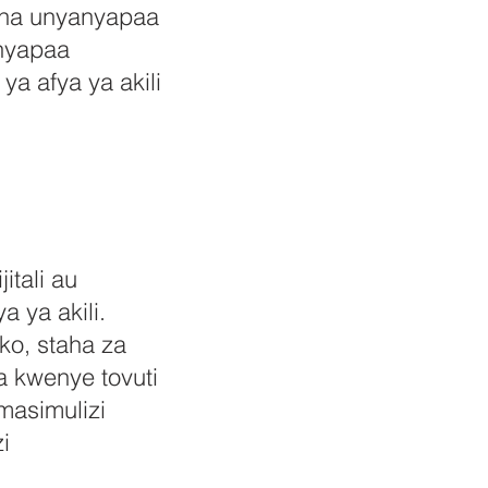
 na unyanyapaa
nyapaa
a afya ya akili
itali au
 ya akili.
ko, staha za
a kwenye tovuti
masimulizi
i